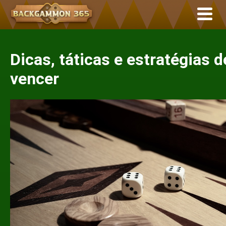
Dicas, táticas e estratégias 
vencer